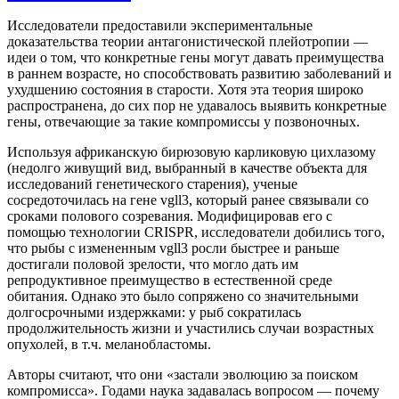
Исследователи предоставили экспериментальные
доказательства теории антагонистической плейотропии —
идеи о том, что конкретные гены могут давать преимущества
в раннем возрасте, но способствовать развитию заболеваний и
ухудшению состояния в старости. Хотя эта теория широко
распространена, до сих пор не удавалось выявить конкретные
гены, отвечающие за такие компромиссы у позвоночных.
Используя африканскую бирюзовую карликовую цихлазому
(недолго живущий вид, выбранный в качестве объекта для
исследований генетического старения), ученые
сосредоточилась на гене vgll3, который ранее связывали со
сроками полового созревания. Модифицировав его с
помощью технологии CRISPR, исследователи добились того,
что рыбы с измененным vgll3 росли быстрее и раньше
достигали половой зрелости, что могло дать им
репродуктивное преимущество в естественной среде
обитания. Однако это было сопряжено со значительными
долгосрочными издержками: у рыб сократилась
продолжительность жизни и участились случаи возрастных
опухолей, в т.ч. меланобластомы.
Авторы считают, что они «застали эволюцию за поиском
компромисса». Годами наука задавалась вопросом — почему