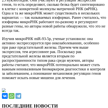
25 нуклеотидов. Они участвуют в регуляции экспрессии
генов, то есть определяют, сколько белка будет синтезировано
в клетке с конкретной молекулы матричной РНК (мРНК).
Одна и та же микроРНК может существовать в нескольких
вариантах — так называемых изоформах. Ранее считалось, что
изоформы микроРНК работают по-разному и регулируют
разные гены, но авторы новой работы обнаружили, что это не
всегда так.
Изучив микроРНК miR-93-5р, ученые установили: она
активно экспрессируется при онкозаболеваниях, особенно
при раке предстательной железы. Причем чем выше
экспрессия, тем агрессивнее рак. Поскольку рак
предстательной железы является вторым по
распространенности типом рака среди мужчин, авторы
работы считают, что микроРНК потенциально может стать
важным неинвазивным биомаркером диагностики и контроля
за заболеванием, а понимание механизмов регуляции генов
поможет искать новые мишени для лечения.
ПОСЛЕДНИЕ НОВОСТИ